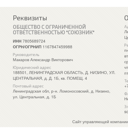
Реквизиты
ОБЩЕСТВО С ОГРАНИЧЕННОЙ
А
Л
ОТВЕТСТВЕННОСТЬЮ "СОЮЗНИК"
Ц
ИНН
7805689724
Р
ОГРН/ОГРНИП
1167847459988
п
Руководитель
в
Макаров Александр Викторович
с
ч
Юридический адрес
188501, ЛЕНИНГРАДСКАЯ ОБЛАСТЬ, Д. НИЗИНО, УЛ.
п
ЦЕНТРАЛЬНАЯ, д. Д. 1Б, кв. ПОМЕЩ. 4
Т
+
Почтовый адрес
Ленинградская обл, р-н. Ломоносовский, д. Низино,
Ф
ул. Центральная, д. 1Б
Н
Э
so
Сайт управляющей компании