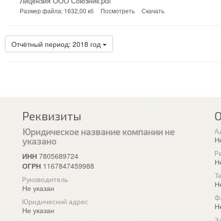
Лицензия ООО Союзник.pdf
Размер файла: 1632,00 кб
Посмотреть
Скачать
Отчётный период: 2018 год
Реквизиты
Юридическое название компании не
А
Н
указано
Р
ИНН
7805689724
Н
ОГРН
1167847459988
Т
Руководитель
Н
Не указан
Ф
Юридический адрес
Н
Не указан
Э