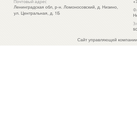
+
Почтовый адрес
Ленинградская обл, р-н. Ломоносовский, д. Низино,
Ф
ул. Центральная, д. 1Б
Н
Э
so
Сайт управляющей компании