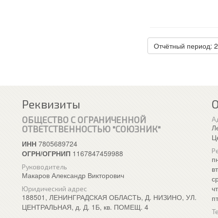
Отчётный период: 
Реквизиты
ОБЩЕСТВО С ОГРАНИЧЕННОЙ
А
Л
ОТВЕТСТВЕННОСТЬЮ "СОЮЗНИК"
Ц
ИНН
7805689724
Р
ОГРН/ОГРНИП
1167847459988
п
Руководитель
в
Макаров Александр Викторович
с
ч
Юридический адрес
188501, ЛЕНИНГРАДСКАЯ ОБЛАСТЬ, Д. НИЗИНО, УЛ.
п
ЦЕНТРАЛЬНАЯ, д. Д. 1Б, кв. ПОМЕЩ. 4
Т