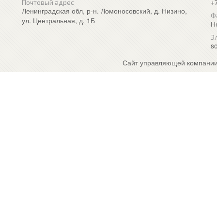
+
Почтовый адрес
Ленинградская обл, р-н. Ломоносовский, д. Низино,
Ф
ул. Центральная, д. 1Б
Н
Э
so
Сайт управляющей компании