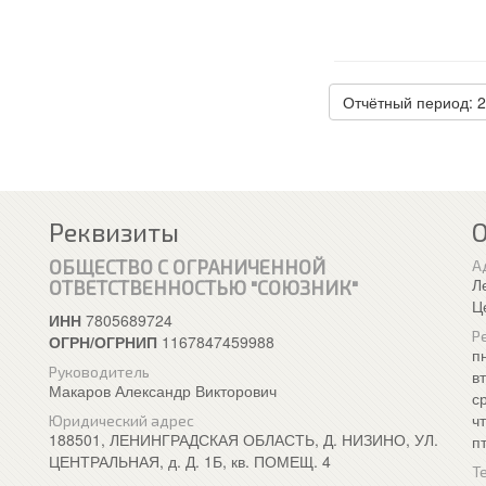
Отчётный период: 
Реквизиты
ОБЩЕСТВО С ОГРАНИЧЕННОЙ
А
Л
ОТВЕТСТВЕННОСТЬЮ "СОЮЗНИК"
Ц
ИНН
7805689724
Р
ОГРН/ОГРНИП
1167847459988
п
Руководитель
в
Макаров Александр Викторович
с
ч
Юридический адрес
188501, ЛЕНИНГРАДСКАЯ ОБЛАСТЬ, Д. НИЗИНО, УЛ.
п
ЦЕНТРАЛЬНАЯ, д. Д. 1Б, кв. ПОМЕЩ. 4
Т