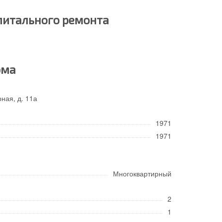
питального ремонта
ома
ная, д. 11а
1971
1971
Многоквартирный
2
1