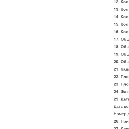
Кол
Кол
Кол
Кол
Кол
Общ
Общ
Общ
Общ
Кад
Пло
Пло
Фак
Дат
Дата до
Номер 
При
Кла