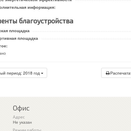
олнительная информация:
енты благоустройства
ская площадка
ртивная площадка
гое:
ано
ый период: 2018 год
Распечата
Офис
Адрес
Не указан
Режим работы