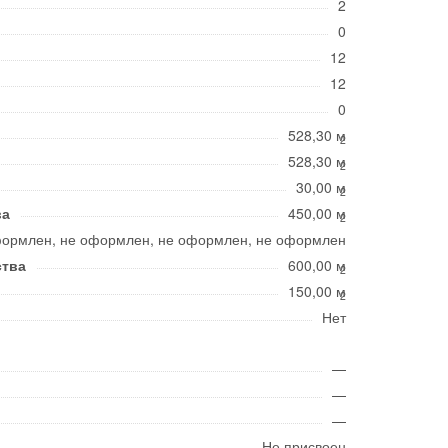
2
0
12
12
0
528,30 м
2
528,30 м
2
30,00 м
2
ва
450,00 м
2
формлен, не оформлен, не оформлен, не оформлен
ства
600,00 м
2
150,00 м
2
Нет
—
—
—
Не присвоен