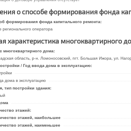
ения о способе формирования фонда ка
об формирования фонда капитального ремонта:
е регионального оператора
я характеристика многоквартирного д
с многоквартирного дома:
адская область, р-н. Ломоносовский, пгт. Большая Ижора, ул. Нагор
постройки / Год ввода дома в эксплуатацию:
тройки
да дома в эксплуатацию
я, тип постройки здания:
ный
дома
чество этажей:
ичество этажей, наибольшее
ичество этажей, наименьшее