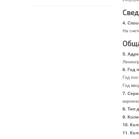
Свед
Спос
На счет
Обща
Адре
Ленингр
Год 
Год пос
Год вво
Сери
кирпич
Тип 
Коли
Кол
Кол