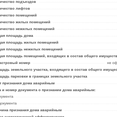
ичество подъездов
ичество лифтов
ичество помещений
ичество жилых помещений
ичество нежилых помещений
ая площадь дома
ая площадь жилых помещений
ая площадь нежилых помещений
ая площадь помещений, входящих в состав общего имущест
астровый номер
не о
щадь земельного участка, входящего в состав общего имуще
щадь парковки в границах земельного участка
т признания дома аварийным
а и номер документа о признании дома аварийным:
кумента
документа
чина признания дома аварийным
сс энергетической эффективности