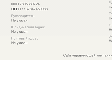
Р
ИНН
7805689724
Н
ОГРН
1167847459988
Т
Руководитель
Н
Не указан
Ф
Юридический адрес
Н
Не указан
Э
Почтовый адрес
Н
Не указан
Сайт управляющей компании